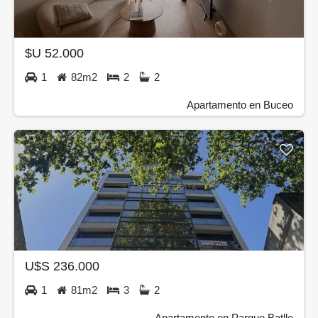
$U 52.000
1
82m2
2
2
Apartamento en Buceo
U$S 236.000
1
81m2
3
2
Apartamento en Parque Batlle